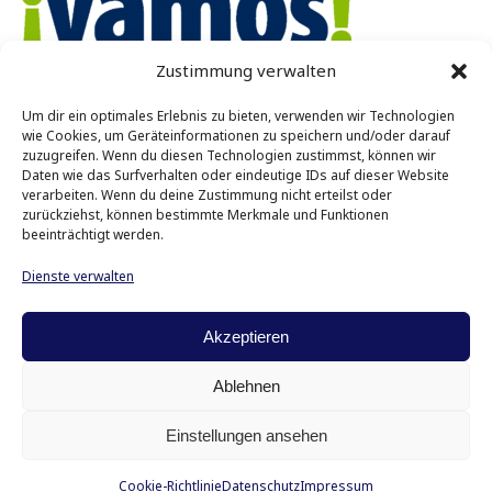
Zustimmung verwalten
Vamos e.V. Münster
Um dir ein optimales Erlebnis zu bieten, verwenden wir Technologien
Achtermannstr. 10 – 12
wie Cookies, um Geräteinformationen zu speichern und/oder darauf
48143 Münster
zuzugreifen. Wenn du diesen Technologien zustimmst, können wir
Daten wie das Surfverhalten oder eindeutige IDs auf dieser Website
verarbeiten. Wenn du deine Zustimmung nicht erteilst oder
Kontakt
zurückziehst, können bestimmte Merkmale und Funktionen
Tel: 0251 45431
beeinträchtigt werden.
E-Mail:
info@vamos-muenster.de
Dienste verwalten
Impressum
Datenschutz
Akzeptieren
Ablehnen
Einstellungen ansehen
Cookie-Richtlinie
Datenschutz
Impressum