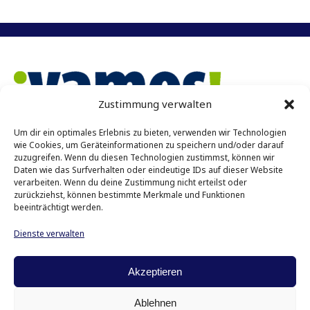
Zustimmung verwalten
Um dir ein optimales Erlebnis zu bieten, verwenden wir Technologien
Vamos e.V. Münster
wie Cookies, um Geräteinformationen zu speichern und/oder darauf
zuzugreifen. Wenn du diesen Technologien zustimmst, können wir
Achtermannstr. 10 – 12
Daten wie das Surfverhalten oder eindeutige IDs auf dieser Website
48143 Münster
verarbeiten. Wenn du deine Zustimmung nicht erteilst oder
zurückziehst, können bestimmte Merkmale und Funktionen
Kontakt
beeinträchtigt werden.
Tel: 0251 45431
Dienste verwalten
E-Mail:
info@vamos-muenster.de
Impressum
Akzeptieren
Datenschutz
Ablehnen