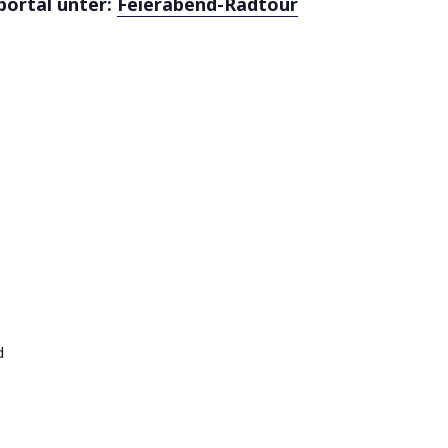
portal unter:
Feierabend-Radtour
d