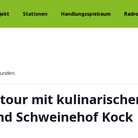
jekt
Stationen
Handlungsspielraum
Radr
funden.
tour mit kulinarisch
nd Schweinehof Kock