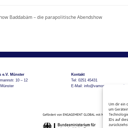
Show Baddabäm – die parapolitische Abendshow
 e.V. Münster
Kontakt
mannstr. 10 – 12
Tel: 0251 45431
 Münster
E-Mail:
info@vamos-muenster.de
Um dir ein 
um Gerätein
Technologie
IDs auf die
zurückziehs