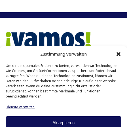
Zustimmung verwalten
Vamos e.V. Münster
Um dir ein optimales Erlebnis zu bieten, verwenden wir Technologien
Achtermannstr. 10 – 12
wie Cookies, um Geräteinformationen zu speichern und/oder darauf
48143 Münster
zuzugreifen. Wenn du diesen Technologien zustimmst, können wir
Daten wie das Surfverhalten oder eindeutige IDs auf dieser Website
verarbeiten. Wenn du deine Zustimmung nicht erteilst oder
Kontakt
zurückziehst, können bestimmte Merkmale und Funktionen
Tel: 0251 45431
beeinträchtigt werden.
E-Mail:
info@vamos-muenster.de
Dienste verwalten
Impressum
Datenschutz
Akzeptieren