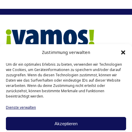
Zustimmung verwalten
Vamos e.V. Münster
Um dir ein optimales Erlebnis zu bieten, verwenden wir Technologien
Achtermannstr. 10 – 12
wie Cookies, um Geräteinformationen zu speichern und/oder darauf
48143 Münster
zuzugreifen. Wenn du diesen Technologien zustimmst, können wir
Daten wie das Surfverhalten oder eindeutige IDs auf dieser Website
verarbeiten. Wenn du deine Zustimmung nicht erteilst oder
Kontakt
zurückziehst, können bestimmte Merkmale und Funktionen
Tel: 0251 45431
beeinträchtigt werden.
E-Mail:
info@vamos-muenster.de
Dienste verwalten
Impressum
Datenschutz
Akzeptieren